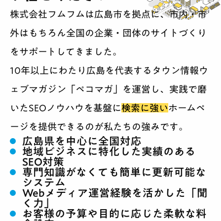
株式会社フムフムは広島市を拠点に、市内・市
会社紹介
外はもちろん全国の企業・団体のサイトづくり
採用
をサポートしてきました。
10年以上にわたり広島を代表するタウン情報ウ
BLOG
ェブマガジン「ペコマガ」を運営し、実践で磨
相談する
いたSEOノウハウを基盤に
検索に強い
ホームペ
ージを提供できるのが私たちの強みです。
広島県を中心に全国対応
地域ビジネスに特化した実績のある
SEO対策
専門知識がなくても簡単に更新可能な
システム
Webメディア運営経験を活かした「聞
く力」
お客様の予算や目的に応じた柔軟な料