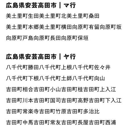
広島県安芸高田市｜マ行
美土里町生田
美土里町北
美土里町桑田
美土里町本郷
美土里町横田
向原町有留
向原町坂
向原町戸島
向原町長田
向原町保垣
広島県安芸高田市｜ヤ行
八千代町勝田
八千代町上根
八千代町佐々井
八千代町下根
八千代町土師
八千代町向山
吉田町相合
吉田町小山
吉田町桂
吉田町上入江
吉田町川本
吉田町国司
吉田町高野
吉田町下入江
吉田町常楽寺
吉田町竹原
吉田町多治比
吉田町中馬
吉田町常友
吉田町長屋
吉田町西浦