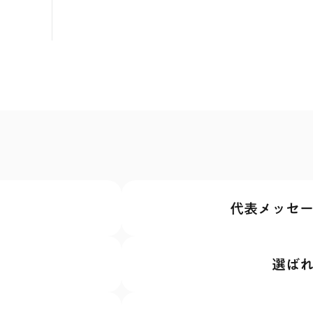
代表メッセ
選ば