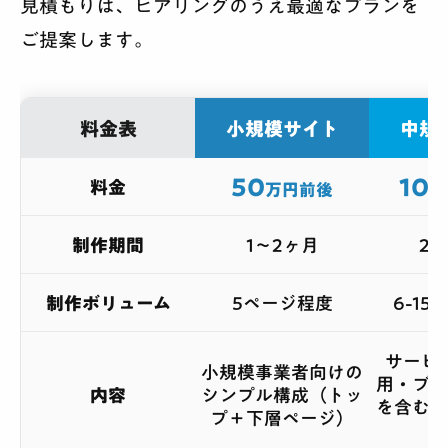
見積もりは、ヒアリングのうえ最適なプランを
ご提案します。
料金表
小規模サイト
中規
50
100
料金
万円前後
制作期間
1〜2ヶ月
2
制作ボリューム
5ページ程度
6-1
サービ
小規模事業者向けの
用・ブロ
内容
シンプル構成（トッ
を含む一
プ＋下層ページ）
サ