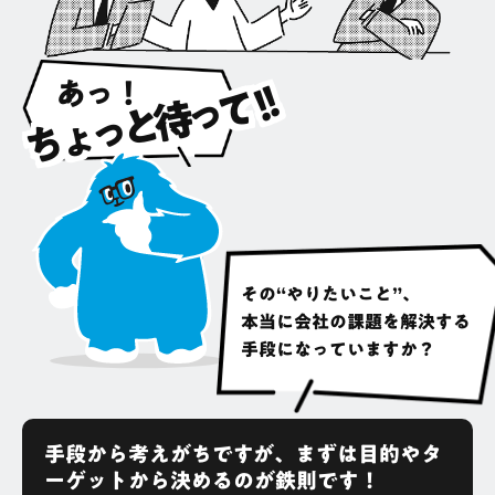
あっ！
!!
ちょっと待って
その“やりたいこと”、
本当に会社の課題を解決する
手段になっていますか？
手段から考えがちですが、まずは目的やタ
ーゲットから決めるのが鉄則です！