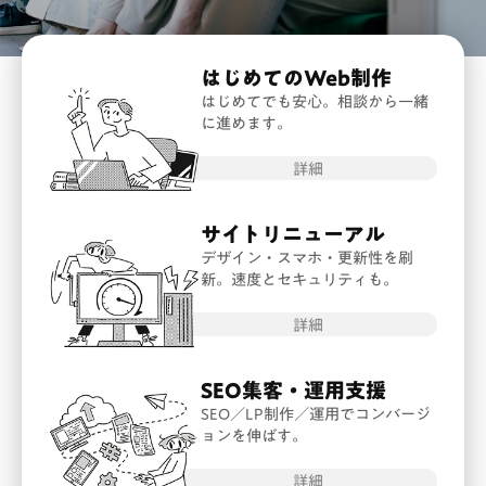
サービス案内
はじめてのWeb制作
料金
はじめてでも安心。相談から一緒
に進めます。
制作実績
詳細
会社紹介
サイトリニューアル
デザイン・スマホ・更新性を刷
採用
新。速度とセキュリティも。
詳細
BLOG
SEO集客・運用支援
相談する
SEO／LP制作／運用でコンバージ
ョンを伸ばす。
詳細