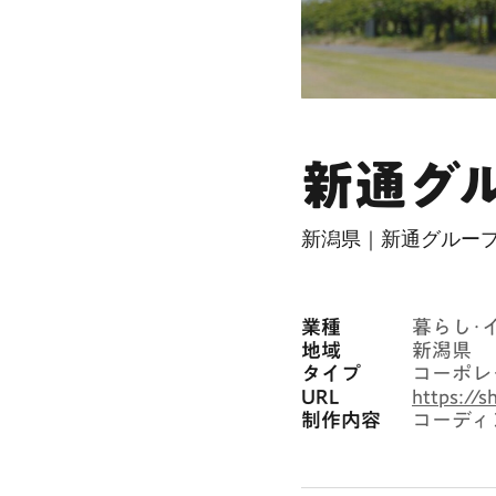
新通グ
新潟県｜新通グルー
業種
暮らし･
地域
新潟県
タイプ
コーポレ
URL
https://sh
制作内容
コーディ