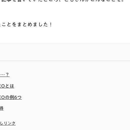
たことをまとめました！
て…？
EOとは
EOの例6つ
得
しリンク