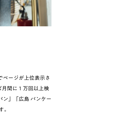
でページが上位表示さ
えば月間に１万回以上検
パン」「広島 パンケー
す。