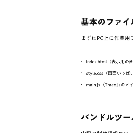
基本のファイ
まずはPC上に作業用
index.html（表示用
style.css（画面い
main.js（Three.j
バンドルツー