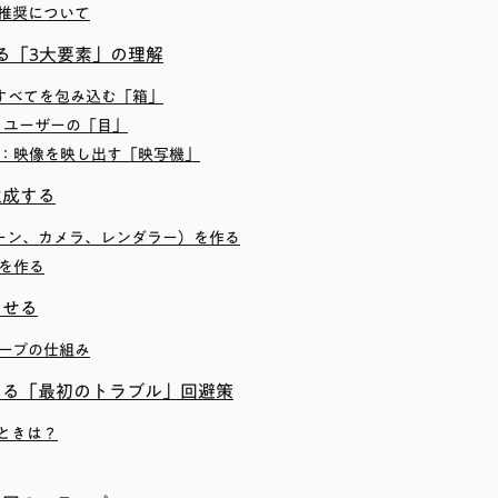
推奨について
成する「3大要素」の理解
：すべてを包み込む「箱」
）：ユーザーの「目」
描画）：映像を映し出す「映写機」
生成する
ーン、カメラ、レンダラー）を作る
を作る
させる
ープの仕組み
える「最初のトラブル」回避策
ときは？