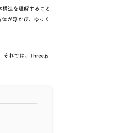
基本構造を理解すること
方体が浮かび、ゆっく
では、Three.js