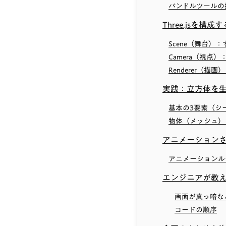
バンドルツールの
Three.jsを構
Scene（舞台）
Camera（視点
Renderer（
実践：立方体を
基本の3要素（シ
物体（メッシュ）
アニメーション
アニメーションル
エンジニアが教
画面が真っ暗な
コードの順序