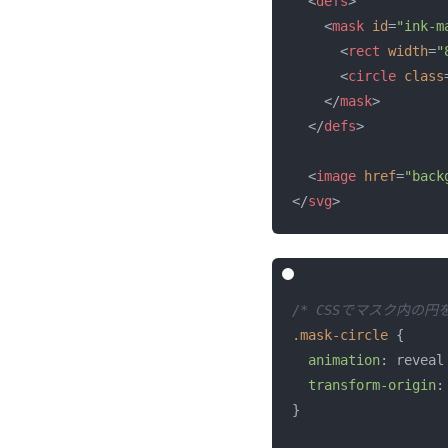
<
defs
>
<
mask
id
=
"ink-m
<
rect
width
=
"
<
circle
class
</
mask
>
</
defs
>
<
image
href
=
"back
</
svg
>
/* CSSでマスク内の円
.mask-circle
 {

animation
: reveal
transform-origin
:
}
