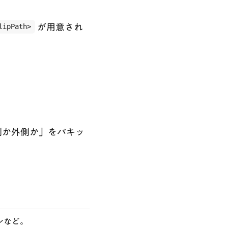
lipPath>
が用意され
。
側か外側か」をパキッ
ンなど。