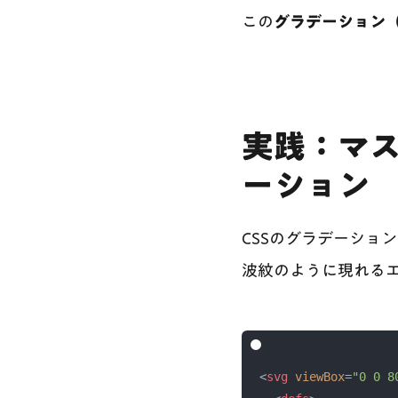
この
グラデーション
実践：マ
ーション
CSSのグラデーショ
波紋のように現れる
<
svg
viewBox
=
"0 0 8