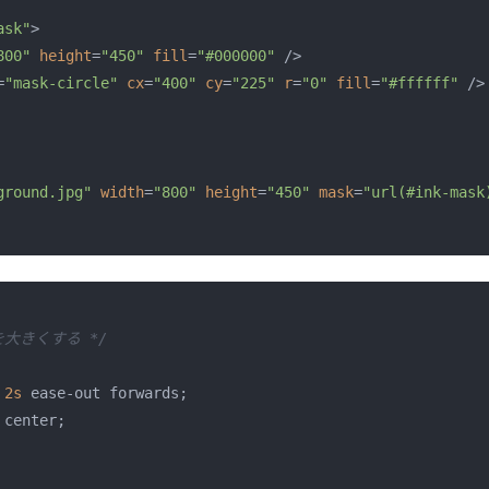
ask"
>
800"
height
=
"450"
fill
=
"#000000"
 />
=
"mask-circle"
cx
=
"400"
cy
=
"225"
r
=
"0"
fill
=
"#ffffff"
 />
ground.jpg"
width
=
"800"
height
=
"450"
mask
=
"url(#ink-mask
を大きくする */
 
2s
 ease-out forwards;

 center;
