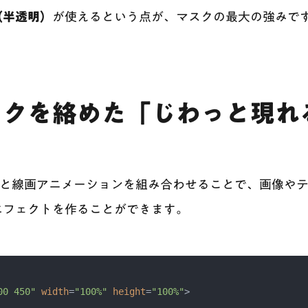
（半透明）
が使えるという点が、マスクの最大の強みで
スクを絡めた「じわっと現れ
ンと線画アニメーションを組み合わせることで、画像や
エフェクトを作ることができます。
00 450"
width
=
"100%"
height
=
"100%"
>