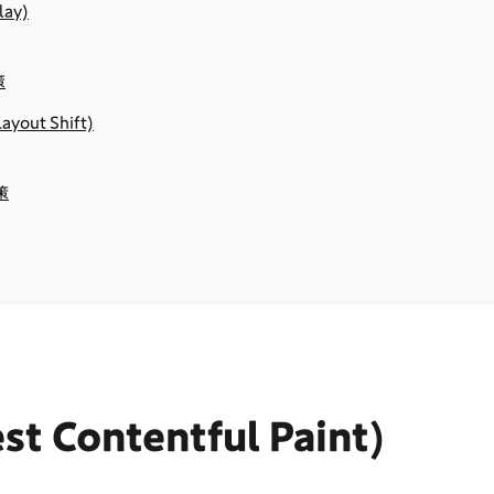
lay)
策
ayout Shift)
策
st Contentful Paint)