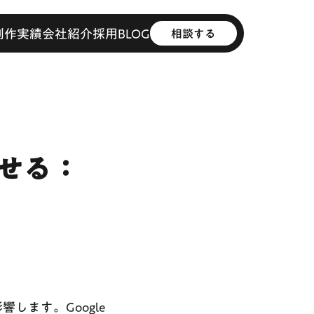
制作実績
会社紹介
採用
BLOG
相談する
せる：
します。Google