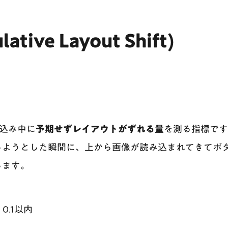
lative Layout Shift)
み込み中に
予期せずレイアウトがずれる量
を測る指標です
しようとした瞬間に、上から画像が読み込まれてきてボ
します。
：0.1以内