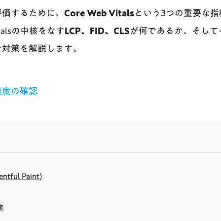
評価するために、
Core Web Vitals
という3つの重要な指
italsの中核をなす
LCP、FID、CLS
が何であるか、そして
な対策を解説します。
速度の確認
entful Paint)
策