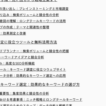
ードの洗い出し：ブレインストーミングと市場調査
の絞り込み：検索ボリュームと競合性の分析
検索意図の理解：ロングテールキーワードの活用
マップの作成：テーマと関連性の整理
装：効果測定と改善
選定に役立つツールと無料活用方法
キーワードプランナー：検索ボリュームと競合性の把握
est：キーワードアイデアと競合分析
Mrush：高度なSEO分析機能
料ツール：キーワード調査に役立つウェブサイト
とデータ分析：効果的なキーワード選定への応用
とキーワード選定：効果的なキーワードの選び方
重要性：集客効果と競合性の分析
おける考慮事項：ニッチ戦略とロングテールキーワード
ド選定のためのステップ：データ分析と戦略立案