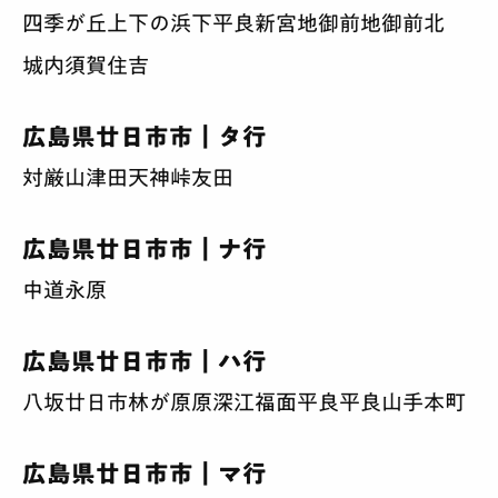
四季が丘上
下の浜
下平良
新宮
地御前
地御前北
城内
須賀
住吉
広島県廿日市市｜タ行
対厳山
津田
天神
峠
友田
広島県廿日市市｜ナ行
中道
永原
広島県廿日市市｜ハ行
八坂
廿日市
林が原
原
深江
福面
平良
平良山手
本町
広島県廿日市市｜マ行