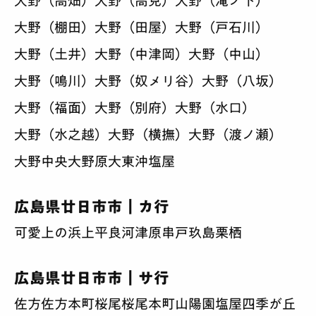
大野（高畑）
大野（高見）
大野（滝ノ下）
大野（棚田）
大野（田屋）
大野（戸石川）
大野（土井）
大野（中津岡）
大野（中山）
大野（鳴川）
大野（奴メリ谷）
大野（八坂）
大野（福面）
大野（別府）
大野（水口）
大野（水之越）
大野（横撫）
大野（渡ノ瀬）
大野中央
大野原
大東
沖塩屋
広島県廿日市市｜カ行
可愛
上の浜
上平良
河津原
串戸
玖島
栗栖
広島県廿日市市｜サ行
佐方
佐方本町
桜尾
桜尾本町
山陽園
塩屋
四季が丘