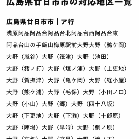
広島県廿日市市の対応地区一覧
広島県廿日市市｜ア行
浅原
阿品
阿品台
阿品台北
阿品台西
阿品台東
阿品台山の手
飯山
梅原
駅前
大野
大野（鴉ケ岡）
大野（嵐谷）
大野（筏津）
大野（池田）
大野（猪ノ打）
大野（垣ノ浦）
大野（上更地）
大野（賀撫津）
大野（亀ケ岡）
大野（経小屋）
大野（熊ケ浦）
大野（毛保）
大野（小田ノ口）
大野（小山）
大野（郷）
大野（四十八坂）
大野（下更地）
大野（下灘）
大野（十郎原）
大野（陣場）
大野（早時）
大野（鯛ノ原）