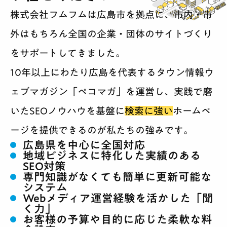
制作実績
株式会社フムフムは広島市を拠点に、市内・市
外はもちろん全国の企業・団体のサイトづくり
会社紹介
をサポートしてきました。
採用
10年以上にわたり広島を代表するタウン情報ウ
ェブマガジン「ペコマガ」を運営し、実践で磨
BLOG
いたSEOノウハウを基盤に
検索に強い
ホームペ
相談する
ージを提供できるのが私たちの強みです。
広島県を中心に全国対応
地域ビジネスに特化した実績のある
SEO対策
専門知識がなくても簡単に更新可能な
システム
Webメディア運営経験を活かした「聞
く力」
お客様の予算や目的に応じた柔軟な料