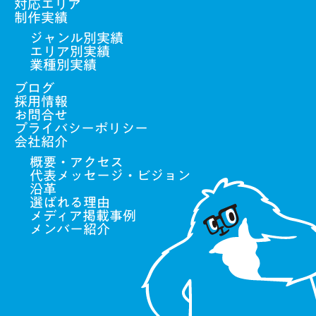
対応エリア
(3) 個人情報の取扱いの業務の一部または全
制作実績
部を外部委託する場合
ジャンル別実績
エリア別実績
個人情報の開示・訂正・削除
当社は、取得し
業種別実績
た個人情報について、本人からの要請に応じ
ブログ
て合理的範囲内で開示、訂正、削除に応じま
採用情報
す。個人情報につきましては、一定期間保管
お問合せ
後、適切な方法により破棄又は削除を行いま
プライバシーポリシー
す。当社は、取得した個人情報について、本
会社紹介
人からの要請に応じて合理的範囲内で開示、
概要・アクセス
訂正、削除に応じます。個人情報につきまし
代表メッセージ・ビジョン
ては、一定期間保管後、適切な方法により破
沿革
棄又は削除を行います。
選ばれる理由
メディア掲載事例
メンバー紹介
お問い合わせ窓口
プライバシーポリシーお問
合せ窓口
社名：株式会社フムフム
Tell:070-9000-7474
E-Mail:contact@mail.humhum.co.jp