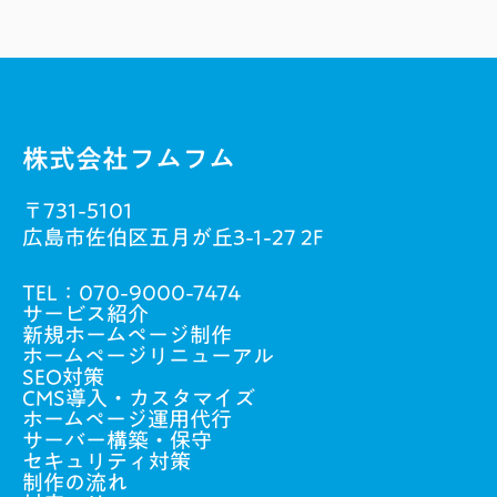
絡先その他の記述等により特定の個人を識別
できる情報及び容貌，指紋，声紋にかかるデ
ータ，及び健康保険証の保険者番号などの当
該情報単体から特定の個人を識別できる情報
（個人識別情報）を指します。
株式会社フムフム
取得方法
お問い合わせフォームの送信時に
は、氏名・電話番号・メールアドレスを取得
〒731-5101
させていただきます。
広島市佐伯区五月が丘3-1-27 2F
利用目的
お問合せいただいた内容の返答目的
で利用します。
TEL：
070-9000-7474
サービス紹介
新規ホームページ制作
個人情報の第三者提供
当社は、個人情報を、
ホームページリニューアル
以下の場合に限って第三者に提供することが
SEO対策
あります。
CMS導入・カスタマイズ
ホームページ運用代行
(1) 本人から個人情報の第三者への提供につい
サーバー構築・保守
セキュリティ対策
て同意を得た場合
制作の流れ
(2) 法令に基づく場合