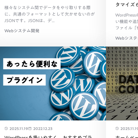
タマイズ
様々なシステム間でデータをやり取りする際
に、共通のフォーマットとして欠かせないのが
WordPr
JSONです。JSONは、デ...
い機能や追
ファイル「fun
Webシステム開発
Webシス
2025.11.19
2022.12.23
2025.11.1
WordPressを扱いやすく。おすすめプラ
ホームペ