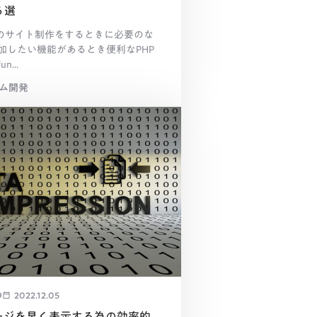
６選
essのサイト制作をするときに必要のな
加したい機能があるとき便利なPHP
...
テム開発
9
2022.12.05
ージを早く表示する為の効率的