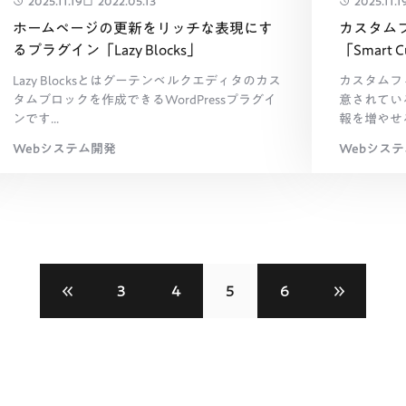
2025.11.19
2022.05.13
2025.11.1
ホームページの更新をリッチな表現にす
カスタム
るプラグイン「Lazy Blocks」
「Smart C
Lazy Blocksとはグーテンベルクエディタのカス
カスタムフィ
タムブロックを作成できるWordPressプラグイ
意されてい
ンです...
報を増やせる
Webシステム開発
Webシス
3
4
5
6