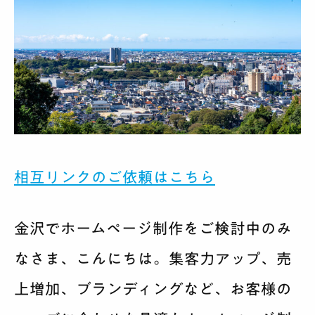
サービス案内
料金
制作実績
会社紹介
相互リンクのご依頼はこちら
採用
BLOG
金沢でホームページ制作をご検討中のみ
なさま、こんにちは。集客力アップ、売
相談する
上増加、ブランディングなど、お客様の