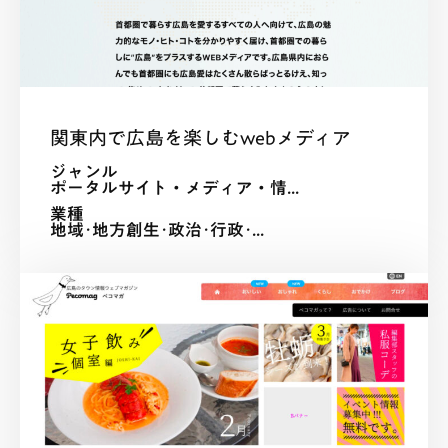
関東内で広島を楽しむwebメディア
ジャンル
ポータルサイト・メディア・情...
業種
地域･地方創生･政治･行政･...